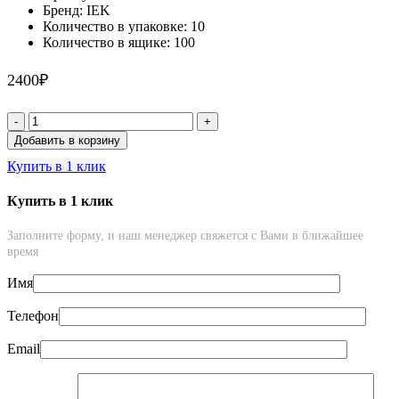
Бренд: IEK
Количество в упаковке: 10
Количество в ящике: 100
2400
₽
Количество
товара
Добавить в корзину
Аудиорозетка
Купить в 1 клик
четырёхместная
BRITE
IEK
Купить в 1 клик
маренго
Заполните форму, и наш менеджер свяжется с Вами в ближайшее
время
Имя
Телефон
Email