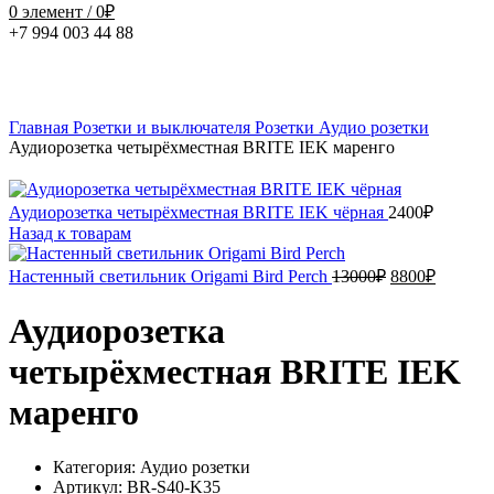
0
элемент
/
0
₽
+7 994 003 44 88
Нажмите, чтобы увеличить
Главная
Розетки и выключателя
Розетки
Аудио розетки
Аудиорозетка четырёхместная BRITE IEK маренго
Аудиорозетка четырёхместная BRITE IEK чёрная
2400
₽
Назад к товарам
Первоначаль
Текуща
Настенный светильник Origami Bird Perch
13000
₽
8800
₽
цена
цена:
составляла
8800₽.
Аудиорозетка
13000₽.
четырёхместная BRITE IEK
маренго
Категория: Аудио розетки
Артикул: BR-S40-K35