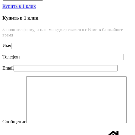
Настенный
Купить в 1 клик
светильник
для
зеркал,
Купить в 1 клик
картин
LD516
Заполните форму, и наш менеджер свяжется с Вами в ближайшее
время
Имя
Телефон
Email
Сообщение