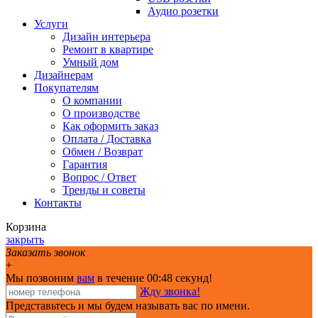
Аудио розетки
Услуги
Дизайн интерьера
Ремонт в квартире
Умный дом
Дизайнерам
Покупателям
О компании
О производстве
Как оформить заказ
Оплата / Доставка
Обмен / Возврат
Гарантия
Вопрос / Ответ
Тренды и советы
Контакты
Корзина
закрыть
Заказать звонок
+
Мы позвоним
вам
в течение 00:
48
секунд!
Жду звонка!
Представьтесь и мы будем называть вас по имени.