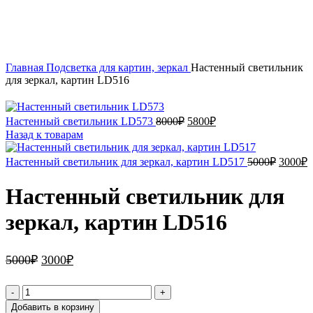
Нажмите, чтобы увеличить
Главная
Подсветка для картин, зеркал
Настенный светильник
для зеркал, картин LD516
Первоначальная
Текущая
Настенный светильник LD573
8000
₽
5800
₽
цена
цена:
Назад к товарам
составляла
5800₽.
8000₽.
Первон
Т
Настенный светильник для зеркал, картин LD517
5000
₽
3000
₽
цена
ц
состав
3
Настенный светильник для
5000₽.
зеркал, картин LD516
Первоначальная
Текущая
5000
₽
3000
₽
цена
цена:
составляла
3000₽.
Количество
5000₽.
товара
Добавить в корзину