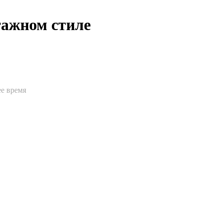
тажном стиле
е время