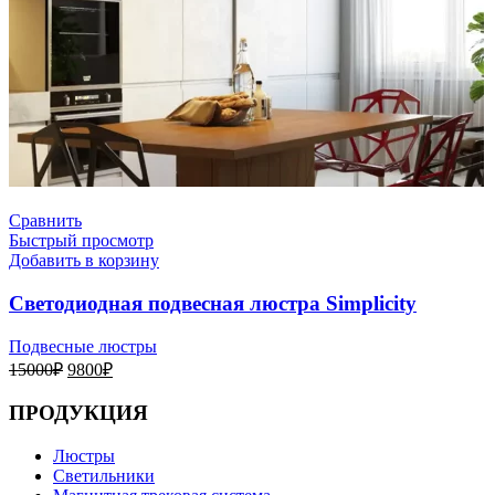
Сравнить
Быстрый просмотр
Добавить в корзину
Светодиодная подвесная люстра Simplicity
Подвесные люстры
Первоначальная
Текущая
15000
₽
9800
₽
цена
цена:
составляла
9800₽.
ПРОДУКЦИЯ
15000₽.
Люстры
Светильники