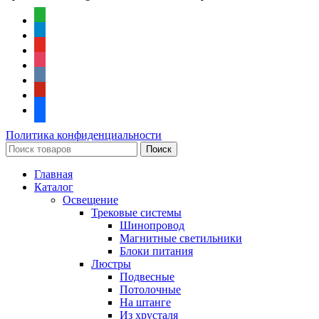
whatsapp
telegram
youtube
instagram
vkontakte
pinterest
facebook
Политика конфиденциальности
Поиск
Главная
Каталог
Освещение
Трековые системы
Шинопровод
Магнитные светильники
Блоки питания
Люстры
Подвесные
Потолочные
На штанге
Из хрусталя