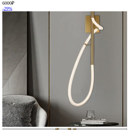
6000
₽
-29%