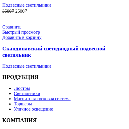
Подвесные светильники
Первоначальная
Текущая
3500
₽
2500
₽
цена
цена:
составляла
2500₽.
3500₽.
Сравнить
Быстрый просмотр
Добавить в корзину
Скандинавский светодиодный подвесной
светильник
Подвесные светильники
ПРОДУКЦИЯ
Люстры
Светильники
Магнитная трековая система
Торшеры
Уличное освещение
КОМПАНИЯ