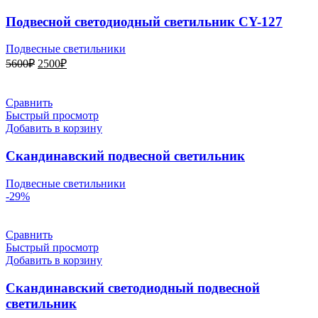
Подвесной светодиодный светильник CY-127
Подвесные светильники
Первоначальная
Текущая
5600
₽
2500
₽
цена
цена:
составляла
2500₽.
5600₽.
Сравнить
Быстрый просмотр
Добавить в корзину
Скандинавский подвесной светильник
Подвесные светильники
-29%
Сравнить
Быстрый просмотр
Добавить в корзину
Скандинавский светодиодный подвесной
светильник