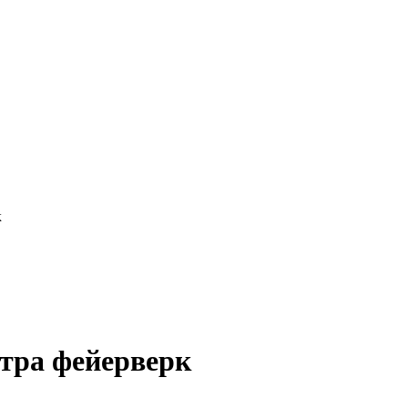
к
тра фейерверк