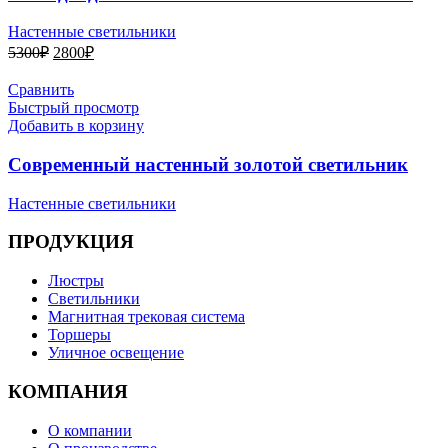
Настенные светильники
Первоначальная
Текущая
5300
₽
2800
₽
цена
цена:
составляла
2800₽.
Сравнить
5300₽.
Быстрый просмотр
Добавить в корзину
Современный настенный золотой светильник
Настенные светильники
ПРОДУКЦИЯ
Люстры
Светильники
Магнитная трековая система
Торшеры
Уличное освещение
КОМПАНИЯ
О компании