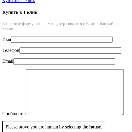
Купить в 1 клик
Купить в 1 клик
Заполните форму, и наш менеджер свяжется с Вами в ближайшее
время
Имя
Телефон
Email
Сообщение
Please prove you are human by selecting the
house
.