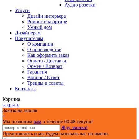
Аудио розетки
Услуги
Дизайн интерьера
Ремонт в квартире
Умный дом
Дизайнерам
Покупателям
О компании
О производстве
Как оформить заказ
Оплата / Доставка
Обмен / Возврат
Гарантия
Вопрос / Ответ
Тренды и советы
Контакты
Корзина
закрыть
Заказать звонок
+
Мы позвоним
вам
в течение 00:
48
секунд!
Жду звонка!
Представьтесь и мы будем называть вас по имени.