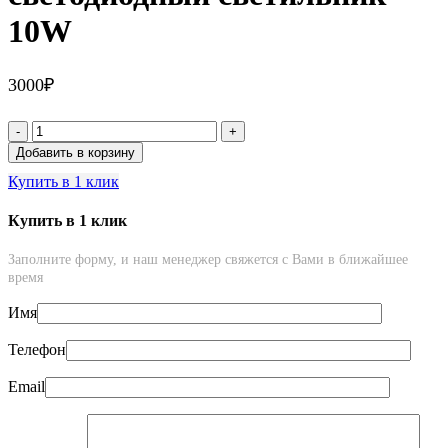
10W
3000
₽
Количество
товара
Добавить в корзину
Трековый
Купить в 1 клик
магнитный
светодиодный
светильник
Купить в 1 клик
10W
Заполните форму, и наш менеджер свяжется с Вами в ближайшее
время
Имя
Телефон
Email