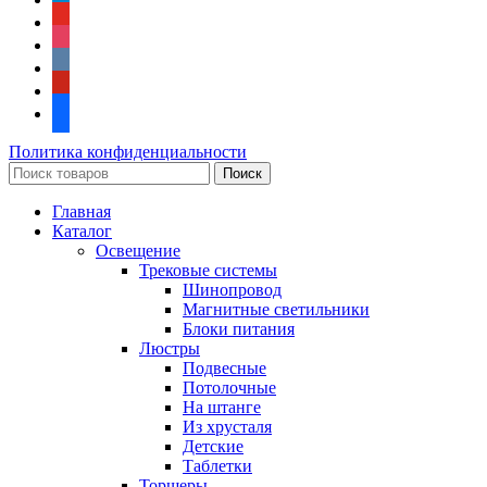
youtube
instagram
vkontakte
pinterest
facebook
Политика конфиденциальности
Поиск
Главная
Каталог
Освещение
Трековые системы
Шинопровод
Магнитные светильники
Блоки питания
Люстры
Подвесные
Потолочные
На штанге
Из хрусталя
Детские
Таблетки
Торшеры