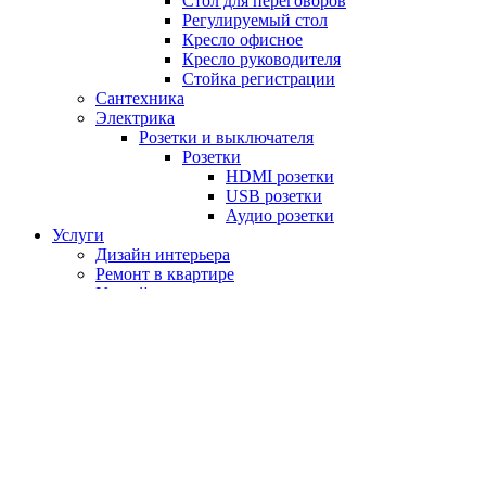
Стол для переговоров
Регулируемый стол
Кресло офисное
Кресло руководителя
Стойка регистрации
Сантехника
Электрика
Розетки и выключателя
Розетки
HDMI розетки
USB розетки
Аудио розетки
Услуги
Дизайн интерьера
Ремонт в квартире
Умный дом
Дизайнерам
Покупателям
О компании
О производстве
Как оформить заказ
Оплата / Доставка
Обмен / Возврат
Гарантия
Вопрос / Ответ